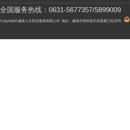
全国服务热线：0631-5677357/5899009
Copyright©威海人生药业集团有限公司 地址：威海市张村镇天目路雍江街20号