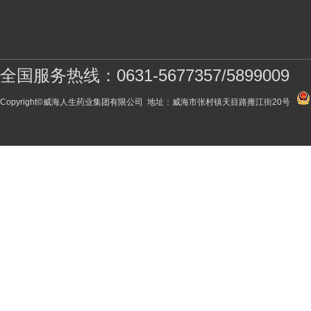
全国服务热线：0631-5677357/5899009
Copyright©威海人生药业集团有限公司 地址：威海市张村镇天目路雍江街20号