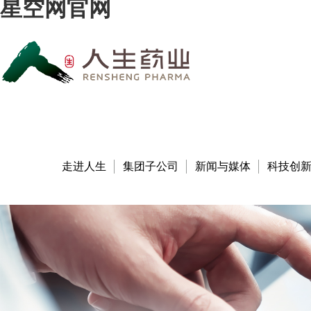
星空网官网
走进人生
集团子公司
新闻与媒体
科技创