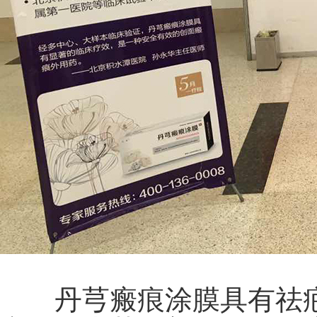
丹芎瘢痕涂膜具有祛疤