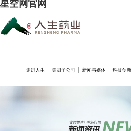
星空网官网
走进人生
集团子公司
新闻与媒体
科技创