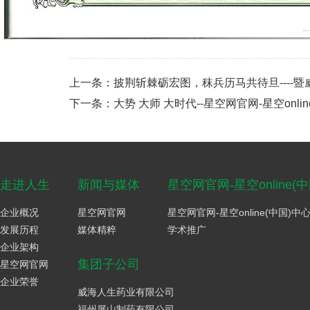
上一条：
披荆斩棘砺宏图，秣兵历马共待旦----暨
下一条：
大势 大师 大时代--星空网官网-星空onlin
走进人生
新闻与媒体
星空网官网-星空online(
企业概况
星空网官网
星空网官网-星空online(中国)中
发展历程
媒体精粹
学术推广
企业架构
集团子公司
星空网官网
企业荣誉
威海人生药业有限公司
福州屏山制药有限公司