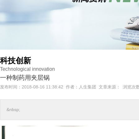
科技创新
Technological innovation
一种制药用夹层锅
发布时间：2018-08-16 11:38:42 作者：人生集团 文章来源： 浏览次
&nbsp;