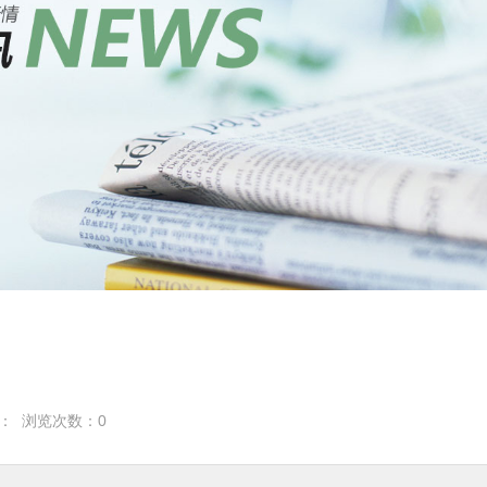
来源： 浏览次数：
0