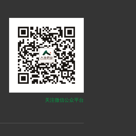
关注微信公众平台