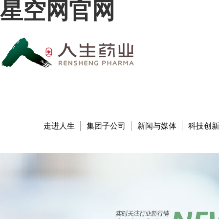
星空网官网
走进人生
集团子公司
新闻与媒体
科技创