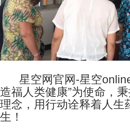
星空网官网-星空onli
造福人类健康”为使命，秉
理念，用行动诠释着人生
生！