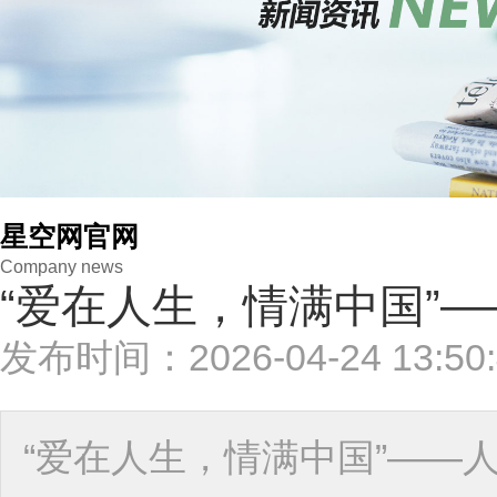
星空网官网
Company news
“爱在人生，情满中国”
发布时间：2026-04-24 1
“爱在人生，情满中国”——