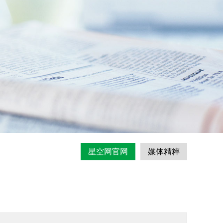
星空网官网
媒体精粹