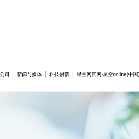
公司
新闻与媒体
科技创新
星空网官网-星空online(中