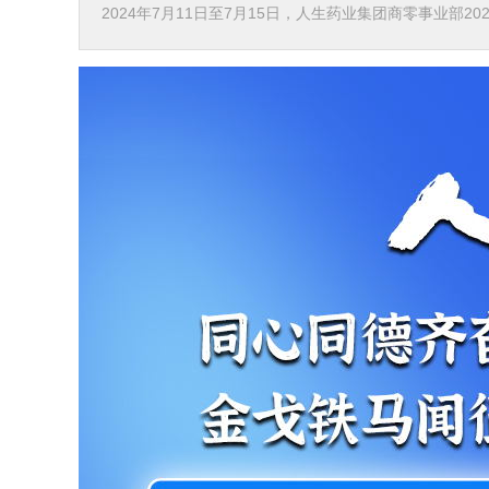
2024年7月11日至7月15日，人生药业集团商零事业部2