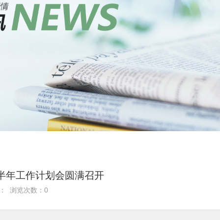
下半年工作计划会圆满召开
来源： 浏览次数：
0