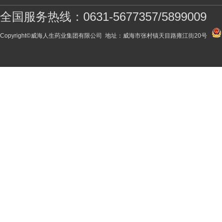
全国服务热线：0631-5677357/5899009
Copyright©威海人生药业集团有限公司 地址：威海市张村镇天目路雍江街20号