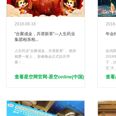
2018-08-18
2018
“合聚成金，共谱新章”—人生药业
年会特
集团相亲相...
人生药业“合聚成金，共谱新章”， 相亲
金鸡
相爱一家人， 新春晚会正式拉开序
201
幕！...
子，2
生”大..
查看星空网官网-星空online(中国)
查看