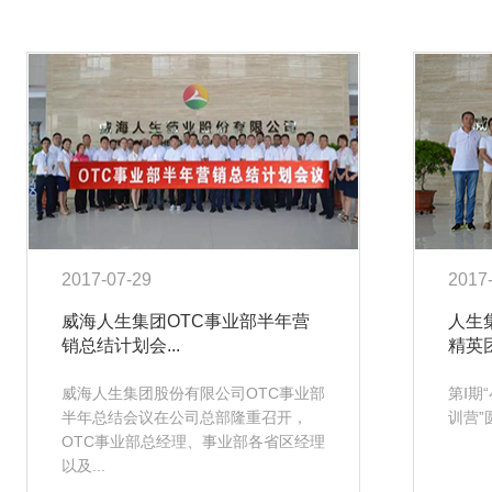
2017-07-29
2017
威海人生集团OTC事业部半年营
人生
销总结计划会...
精英团
威海人生集团股份有限公司OTC事业部
第Ⅰ期
半年总结会议在公司总部隆重召开，
训营”
OTC事业部总经理、事业部各省区经理
以及...