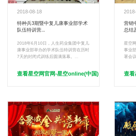
2018-08-18
2018
特种兵3期暨中复儿康事业部学术
营销
队伍特训营...
总结及
2018年6月10日，人生药业集团中复儿
星空网
康事业部举办的学术队伍特训营在历时
事业
7天的封闭式训练后圆满落幕。...
署会议
查看星空网官网-星空online(中国)
查看