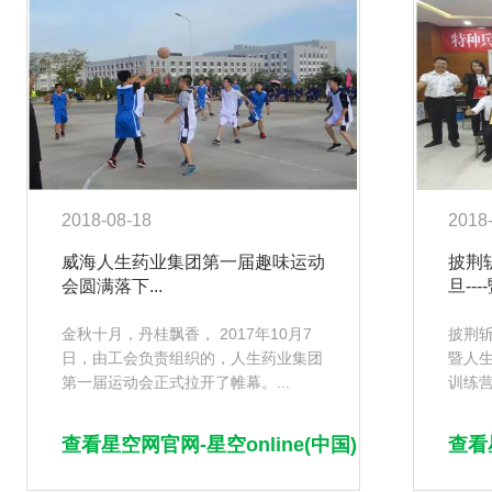
2018-08-18
2018
威海人生药业集团第一届趣味运动
披荆
会圆满落下...
旦---
金秋十月，丹桂飘香， 2017年10月7
披荆斩
日，由工会负责组织的，人生药业集团
暨人
第一届运动会正式拉开了帷幕。...
训练营
查看星空网官网-星空online(中国)
查看