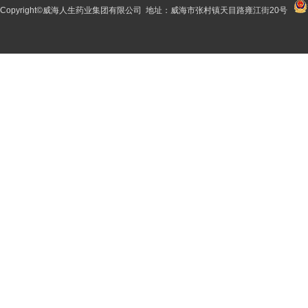
Copyright©威海人生药业集团有限公司 地址：威海市张村镇天目路雍江街20号