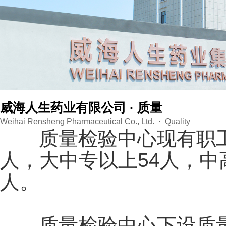
威海人生药业有限公司 · 质量
Weihai Rensheng Pharmaceutical Co., Ltd. · Quality
质量检验中心现有职工56
人，大中专以上54人，中
人。
质量检验中心下设质量